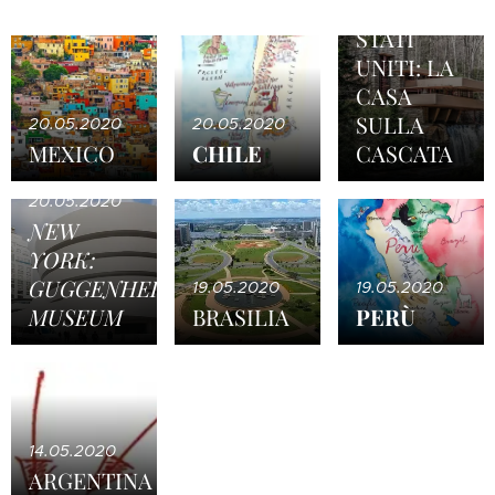
20.05.2020
STATI
UNITI: LA
CASA
SULLA
20.05.2020
20.05.2020
MEXICO
CHILE
CASCATA
20.05.2020
NEW
YORK:
GUGGENHEIM
19.05.2020
19.05.2020
MUSEUM
BRASILIA
PERÙ
14.05.2020
ARGENTINA