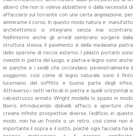
albero che non si voleva abbattere o dalla necessità di
affacciarsi sul torrente con una certa angolazione, per
ammirarne il corso. In questo modo natura e manufatto
architettonico si integrano senza mai scontrarsi.
Nell'interno anche gli arredi sembrano sorgere dalla
struttura stessa. Il pavimento è della medesima pietra
dello sperone di roccia esterno. I pilastri portanti sono
rivestiti in pietra del luogo, e pietra e legno sono anche
le panche e i sedili che circondano perimetralmente il
soggiorno, così come di legno naturale sono il finto
lucernario del soffitto e buona parte degli infissi.
Attraverso i setti verticali in pietra e quelli orizzontali si
calcestruzzo armato Wright modella lo spazio in modo
libero, introducendo dislivelli, affacci e aperture che
creano infinite prospettive diverse, l'edificio, in questo
modo, non ha un fronte o un retro, così come non è
importante il sopra e il sotto, poiché ogni facciata ha la